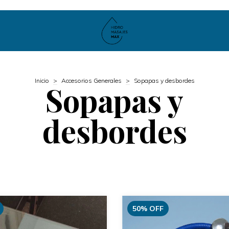
Inicio
>
Accesorios Generales
>
Sopapas y desbordes
Sopapas y
desbordes
50
%
OFF