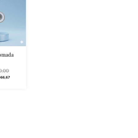
romada
0,00
666,67