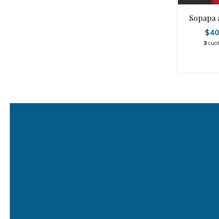
Sopapa 
$40
3
cuot