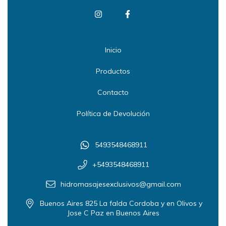
Inicio
Productos
Contacto
Política de Devolución
5493548468911
+5493548468911
hidromasajesexclusivos@gmail.com
Buenos Aires 825 La falda Cordoba y en Olivos y
Jose C Paz en Buenos Aires