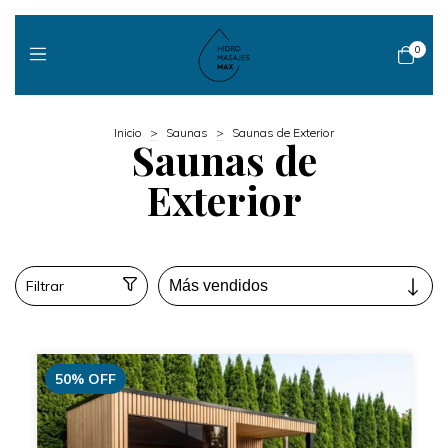
0
Inicio
>
Saunas
>
Saunas de Exterior
Saunas de
Exterior
Filtrar
50
%
OFF