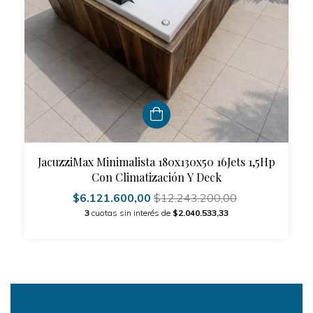
JacuzziMax Minimalista 180x130x50 16Jets 1,5Hp
Con Climatización Y Deck
$6.121.600,00
$12.243.200,00
3
cuotas sin interés de
$2.040.533,33