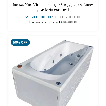
JacuzziMax Minimalista 170x80x55 34 jets, Luces
y Grifería con Deck
$5.803.000,00
$11.606.000,00
3
cuotas sin interés de
$1.934.333,33
50
%
OFF