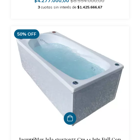
$4.277.000,00
$8.554.000,00
3
cuotas sin interés de
$1.425.666,67
50
%
OFF
JacuzziMax Isla 170x70x55 Cm 14 Jets Full Con