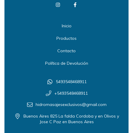
Inicio
Productos
Contacto
Política de Devolución
5493548468911
+5493548468911
hidromasajesexclusivos@gmail.com
Buenos Aires 825 La falda Cordoba y en Olivos y
Jose C Paz en Buenos Aires