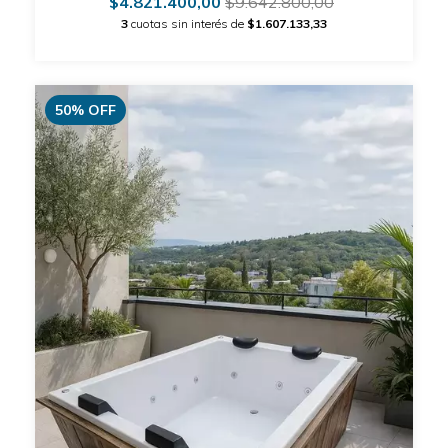
$4.821.400,00
$9.642.800,00
3
cuotas sin interés de
$1.607.133,33
50
%
OFF