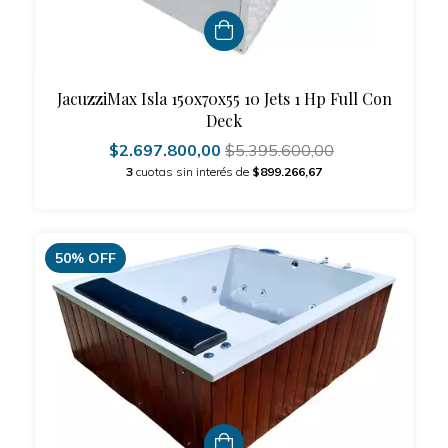
JacuzziMax Isla 150x70x55 10 Jets 1 Hp Full Con
Deck
$2.697.800,00
$5.395.600,00
3
cuotas sin interés de
$899.266,67
50
%
OFF