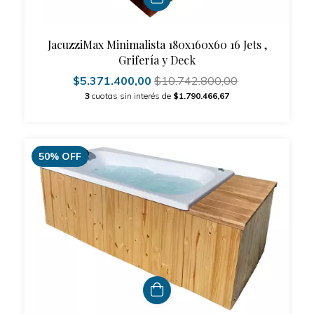
JacuzziMax Minimalista 180x160x60 16 Jets ,
Grifería y Deck
$5.371.400,00
$10.742.800,00
3
cuotas sin interés de
$1.790.466,67
50
%
OFF