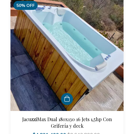
50
%
OFF
JacuzziMax Dual 180x130 16 Jets 1,5hp Con
Grifería y deck