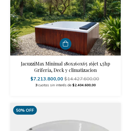
JacuzziMax Minimal 180x160x65 16jet 1,5hp
Grifería, Deck y climatizacion
$7.213.800,00
$14.427.600,00
3
cuotas sin interés de
$2.404.600,00
50
%
OFF