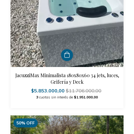
JacuzziMax Minimalista 180x80x60 34 jets, luces,
Grifería y Deck
$5.853.000,00
$11.706.000,00
3
cuotas sin interés de
$1.951.000,00
50
%
OFF