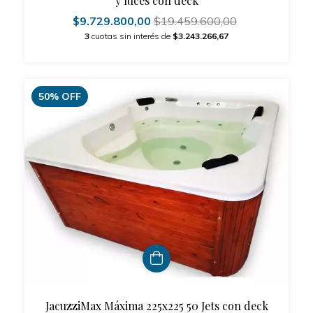
y luces con deck
$9.729.800,00
$19.459.600,00
3
cuotas sin interés de
$3.243.266,67
50
%
OFF
JacuzziMax Máxima 225x225 50 Jets con deck