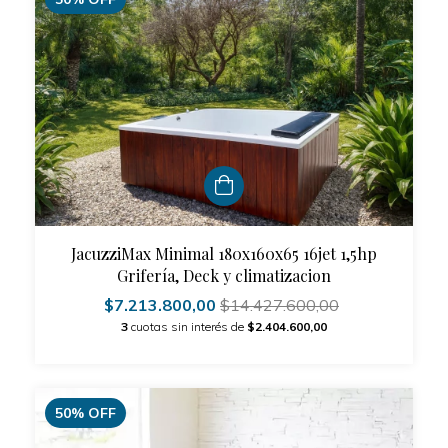
JacuzziMax Minimal 180x160x65 16jet 1,5hp
Grifería, Deck y climatizacion
$7.213.800,00
$14.427.600,00
3
cuotas sin interés de
$2.404.600,00
50
%
OFF