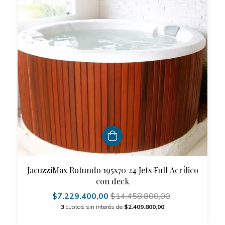
JacuzziMax Rotundo 195x70 24 Jets Full Acrílico
con deck
$7.229.400,00
$14.458.800,00
3
cuotas sin interés de
$2.409.800,00