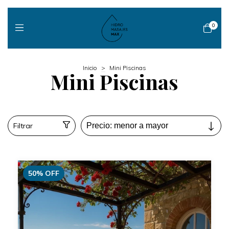
0
Inicio
>
Mini Piscinas
Mini Piscinas
Filtrar
50
%
OFF