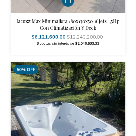
JacuzziMax Minimalista 180x130x50 16Jets 1,5Hp
Con Climatización Y Deck
$6.121.600,00
$12.243.200,00
3
cuotas sin interés de
$2.040.533,33
50
%
OFF