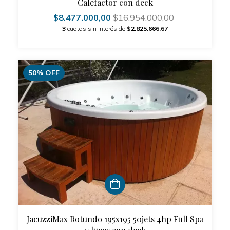
Calefactor con deck
$8.477.000,00
$16.954.000,00
3
cuotas sin interés de
$2.825.666,67
50
%
OFF
JacuzziMax Rotundo 195x195 50jets 4hp Full Spa