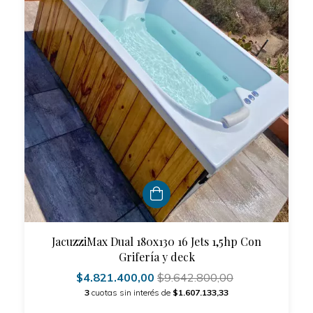
JacuzziMax Dual 180x130 16 Jets 1,5hp Con
Grifería y deck
$4.821.400,00
$9.642.800,00
3
cuotas sin interés de
$1.607.133,33