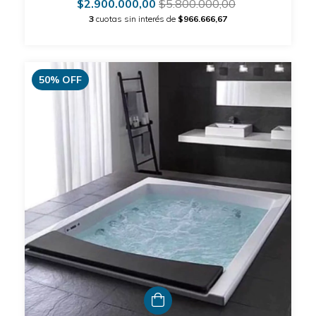
$2.900.000,00
$5.800.000,00
3
cuotas sin interés de
$966.666,67
50
%
OFF