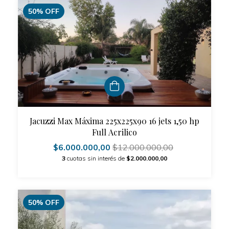
50
%
OFF
Jacuzzi Max Máxima 225x225x90 16 jets 1,50 hp
Full Acrilico
$6.000.000,00
$12.000.000,00
3
cuotas sin interés de
$2.000.000,00
50
%
OFF