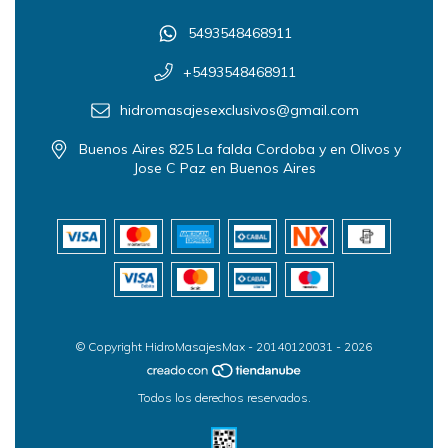
5493548468911
+5493548468911
hidromasajesexclusivos@gmail.com
Buenos Aires 825 La falda Cordoba y en Olivos y
Jose C Paz en Buenos Aires
© Copyright HidroMasajesMax - 20140120031 - 2026
Todos los derechos reservados.