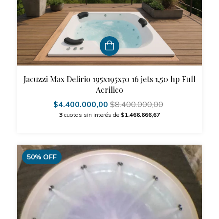
Jacuzzi Max Delirio 195x195x70 16 jets 1,50 hp Full
Acrilico
$4.400.000,00
$8.400.000,00
3
cuotas sin interés de
$1.466.666,67
50
%
OFF