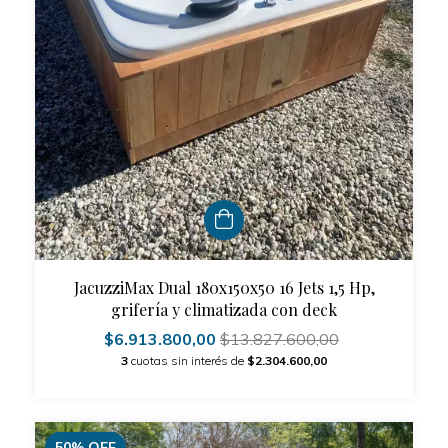
JacuzziMax Dual 180x150x50 16 Jets 1,5 Hp,
grifería y climatizada con deck
$6.913.800,00
$13.827.600,00
3
cuotas sin interés de
$2.304.600,00
50
%
OFF